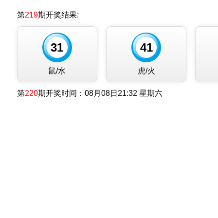
第
219
期开奖结果:
31
41
鼠/水
虎/火
第
220
期开奖时间：
08月08日21:32 星期六