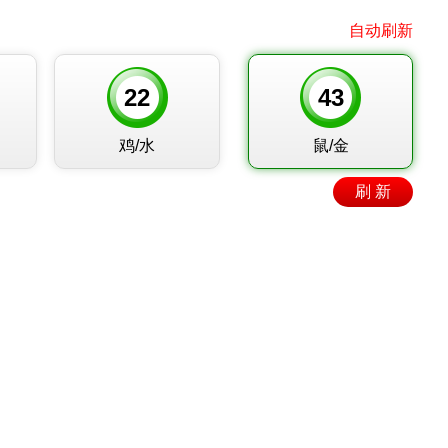
自动刷新
22
43
鸡/水
鼠/金
刷 新