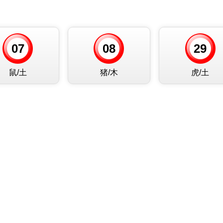
07
08
29
鼠/土
猪/木
虎/土