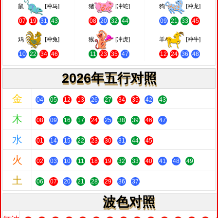
鼠
[冲马]
猪
[冲蛇]
狗
[冲龙]
07
19
31
43
08
20
32
44
09
21
33
45
鸡
[冲兔]
猴
[冲虎]
羊
[冲牛]
10
22
34
46
11
23
35
47
12
24
36
48
2026年五行对照
金
04
05
12
13
26
27
34
35
42
43
木
08
09
16
17
24
25
38
39
46
47
水
01
14
15
22
23
30
31
44
45
火
02
03
10
11
18
19
32
33
40
41
48
49
土
06
07
20
21
28
29
36
37
波色对照