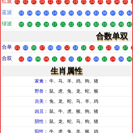
红波
01
02
07
08
12
13
18
19
23
24
29
30
34
35
蓝波
03
04
09
10
14
15
20
25
26
31
36
37
41
42
绿波
05
06
11
16
17
21
22
27
28
32
33
38
39
43
合数单双
合单
01
03
05
07
09
10
12
14
16
18
21
23
25
27
合双
02
04
06
08
11
13
15
17
19
20
22
24
26
28
生肖属性
家禽：
牛、马、羊、鸡、狗、猪
野兽：
鼠、虎、兔、龙、蛇、猴
吉美：
兔、龙、蛇、马、羊、鸡
凶丑：
鼠、牛、虎、猴、狗、猪
阴性：
鼠、龙、蛇、马、狗、猪
阳性：
牛、虎、兔、羊、猴、鸡