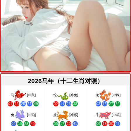
2026马年（十二生肖对照）
马
[冲鼠]
蛇
[冲兔]
龙
[冲狗]
01
13
25
37
49
02
14
26
38
03
15
27
39
兔
[冲鸡]
虎
[冲猴]
牛
[冲羊]
04
16
28
40
05
17
29
41
06
18
30
42