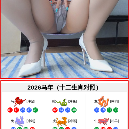
2026马年（十二生肖对照）
马
[冲鼠]
蛇
[冲兔]
龙
[冲狗]
01
13
25
37
49
02
14
26
38
03
15
27
39
兔
[冲鸡]
虎
[冲猴]
牛
[冲羊]