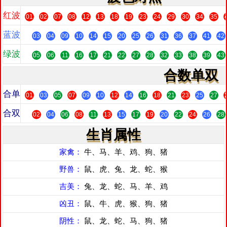
红波
01
02
07
08
12
13
18
19
23
24
29
30
34
35
蓝波
03
04
09
10
14
15
20
25
26
31
36
37
41
42
绿波
05
06
11
16
17
21
22
27
28
32
33
38
39
43
合数单双
合单
01
03
05
07
09
10
12
14
16
18
21
23
25
27
合双
02
04
06
08
11
13
15
17
19
20
22
24
26
28
生肖属性
家禽：
牛、马、羊、鸡、狗、猪
野兽：
鼠、虎、兔、龙、蛇、猴
吉美：
兔、龙、蛇、马、羊、鸡
凶丑：
鼠、牛、虎、猴、狗、猪
阴性：
鼠、龙、蛇、马、狗、猪