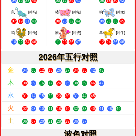
04
16
28
40
05
17
29
41
06
18
30
42
鼠
[冲马]
猪
[冲蛇]
狗
[冲龙]
07
19
31
43
08
20
32
44
09
21
33
45
鸡
[冲兔]
猴
[冲虎]
羊
[冲牛]
10
22
34
46
11
23
35
47
12
24
36
48
2026年五行对照
金
04
05
12
13
26
27
34
35
42
43
木
08
09
16
17
24
25
38
39
46
47
水
01
14
15
22
23
30
31
44
45
火
02
03
10
11
18
19
32
33
40
41
48
49
土
06
07
20
21
28
29
36
37
波色对照