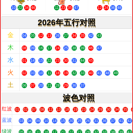
10
22
34
46
11
23
35
47
12
24
36
48
2026年五行对照
金
04
05
12
13
26
27
34
35
42
43
木
08
09
16
17
24
25
38
39
46
47
水
01
14
15
22
23
30
31
44
45
火
02
03
10
11
18
19
32
33
40
41
48
49
土
06
07
20
21
28
29
36
37
波色对照
红波
01
02
07
08
12
13
18
19
23
24
29
30
34
35
蓝波
03
04
09
10
14
15
20
25
26
31
36
37
41
42
绿波
05
06
11
16
17
21
22
27
28
32
33
38
39
43