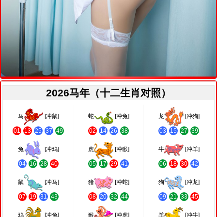
2026马年（十二生肖对照）
马
[冲鼠]
蛇
[冲兔]
龙
[冲狗]
01
13
25
37
49
02
14
26
38
03
15
27
39
兔
[冲鸡]
虎
[冲猴]
牛
[冲羊]
04
16
28
40
05
17
29
41
06
18
30
42
鼠
[冲马]
猪
[冲蛇]
狗
[冲龙]
07
19
31
43
08
20
32
44
09
21
33
45
鸡
[冲兔]
猴
[冲虎]
羊
[冲牛]