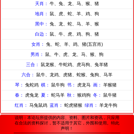
天肖：
牛、兔、龙、马、猴、猪
地肖：
鼠、虎、蛇、羊、鸡、狗
黑中：
兔、龙、蛇、马、羊、猴
白边：
鼠、牛、虎、鸡、狗、猪
女肖：
兔、蛇、羊、鸡、猪(五宫肖)
男肖：
鼠、牛、虎、龙、马、猴、狗
三合：
鼠龙猴、牛蛇鸡、虎马狗、兔羊猪
六合：
鼠牛、龙鸡、虎猪、蛇猴、兔狗、马羊
琴：
兔蛇鸡
棋：
鼠牛狗
书：
虎龙马
画：
羊猴猪
春：
虎兔龙
夏：
蛇马羊
秋：
猴鸡狗
冬：
鼠牛猪
红肖：
马兔鼠鸡
蓝肖：
蛇虎猪猴
绿肖：
羊龙牛狗
说明：本论坛所提供的内容、资料、图片和资讯，只应用
在合法的资料探讨，暂不适用于其它，外围和使用。特此
声明！