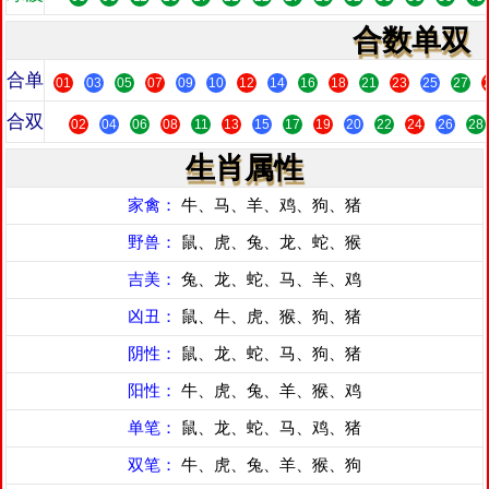
合数单双
合单
01
03
05
07
09
10
12
14
16
18
21
23
25
27
合双
02
04
06
08
11
13
15
17
19
20
22
24
26
28
生肖属性
家禽：
牛、马、羊、鸡、狗、猪
野兽：
鼠、虎、兔、龙、蛇、猴
吉美：
兔、龙、蛇、马、羊、鸡
凶丑：
鼠、牛、虎、猴、狗、猪
阴性：
鼠、龙、蛇、马、狗、猪
阳性：
牛、虎、兔、羊、猴、鸡
单笔：
鼠、龙、蛇、马、鸡、猪
双笔：
牛、虎、兔、羊、猴、狗