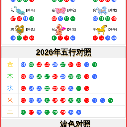
鼠
[冲马]
猪
[冲蛇]
狗
[冲龙]
07
19
31
43
08
20
32
44
09
21
33
45
鸡
[冲兔]
猴
[冲虎]
羊
[冲牛]
10
22
34
46
11
23
35
47
12
24
36
48
2026年五行对照
金
04
05
12
13
26
27
34
35
42
43
木
08
09
16
17
24
25
38
39
46
47
水
01
14
15
22
23
30
31
44
45
火
02
03
10
11
18
19
32
33
40
41
48
49
土
06
07
20
21
28
29
36
37
波色对照