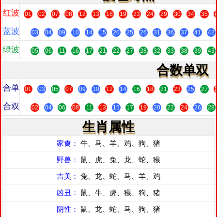
红波
01
02
07
08
12
13
18
19
23
24
29
30
34
35
蓝波
03
04
09
10
14
15
20
25
26
31
36
37
41
42
绿波
05
06
11
16
17
21
22
27
28
32
33
38
39
43
合数单双
合单
01
03
05
07
09
10
12
14
16
18
21
23
25
27
合双
02
04
06
08
11
13
15
17
19
20
22
24
26
28
生肖属性
家禽：
牛、马、羊、鸡、狗、猪
野兽：
鼠、虎、兔、龙、蛇、猴
吉美：
兔、龙、蛇、马、羊、鸡
凶丑：
鼠、牛、虎、猴、狗、猪
阴性：
鼠、龙、蛇、马、狗、猪