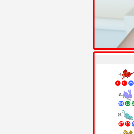
马
01
13
25
兔
04
16
鼠
07
19