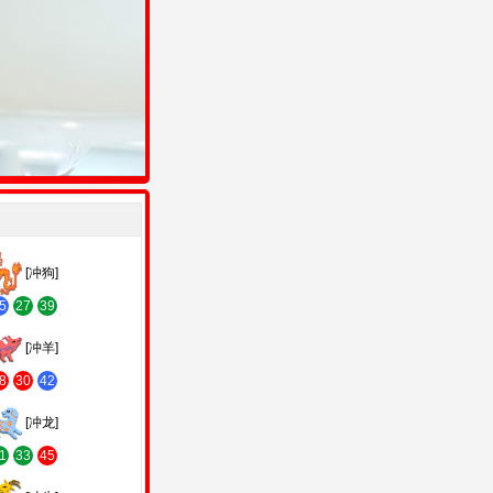
[冲狗]
5
27
39
[冲羊]
8
30
42
[冲龙]
1
33
45