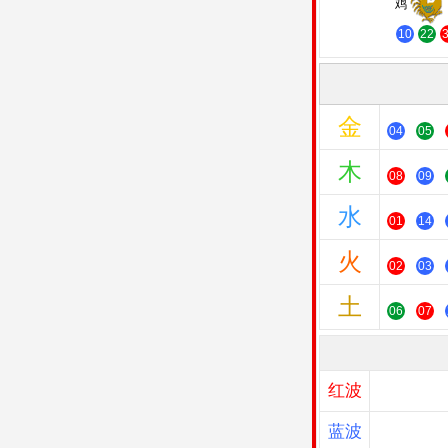
鸡
10
22
金
04
05
木
08
09
水
01
14
火
02
03
土
06
07
红波
蓝波