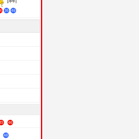
[冲牛]
4
36
48
45
46
48