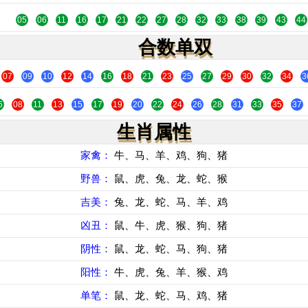
05
06
11
16
17
21
22
27
28
32
33
38
39
43
44
合数单双
07
09
10
12
14
16
18
21
23
25
27
29
30
32
34
3
6
08
11
13
15
17
19
20
22
24
26
28
31
33
35
37
生肖属性
家禽：
牛、马、羊、鸡、狗、猪
野兽：
鼠、虎、兔、龙、蛇、猴
吉美：
兔、龙、蛇、马、羊、鸡
凶丑：
鼠、牛、虎、猴、狗、猪
阴性：
鼠、龙、蛇、马、狗、猪
阳性：
牛、虎、兔、羊、猴、鸡
单笔：
鼠、龙、蛇、马、鸡、猪