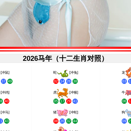
2026马年（十二生肖对照）
[冲鼠]
蛇
[冲兔]
龙
37
49
02
14
26
38
03
1
[冲鸡]
虎
[冲猴]
牛
28
40
05
17
29
41
06
1
[冲马]
猪
[冲蛇]
狗
31
43
08
20
32
44
09
2