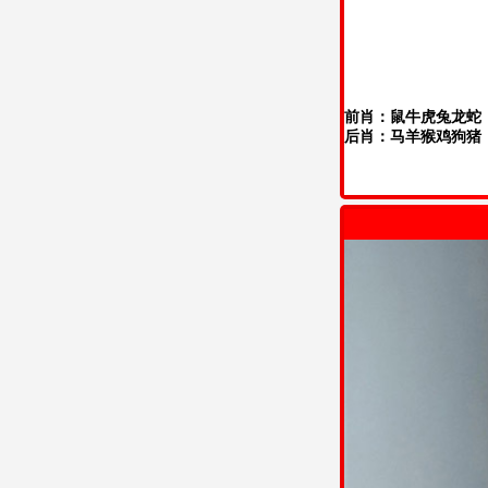
前肖：鼠牛虎兔龙蛇
后肖：马羊猴鸡狗猪