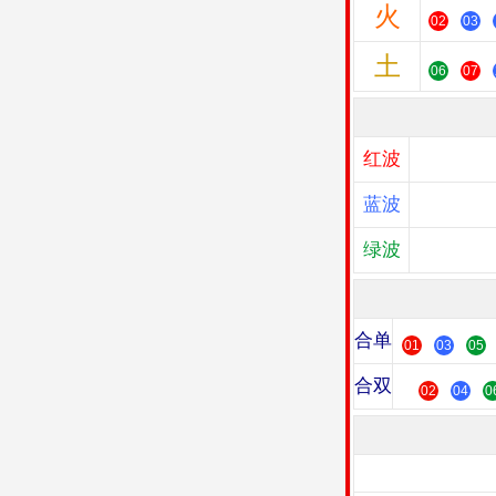
火
02
03
土
06
07
红波
蓝波
绿波
合单
01
03
05
合双
02
04
0