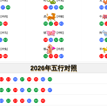
[冲鼠]
蛇
[冲兔]
龙
37
49
02
14
26
38
03
1
[冲鸡]
虎
[冲猴]
牛
28
40
05
17
29
41
06
1
[冲马]
猪
[冲蛇]
狗
31
43
08
20
32
44
09
2
[冲兔]
猴
[冲虎]
羊
34
46
11
23
35
47
12
2
2026年五行对照
12
13
26
27
34
35
42
43
16
17
24
25
38
39
46
47
15
22
23
30
31
44
45