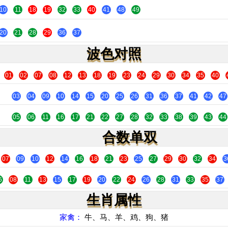
10
11
18
19
32
33
40
41
48
49
20
21
28
29
36
37
波色对照
01
02
07
08
12
13
18
19
23
24
29
30
34
35
40
03
04
09
10
14
15
20
25
26
31
36
37
41
42
47
05
06
11
16
17
21
22
27
28
32
33
38
39
43
44
合数单双
07
09
10
12
14
16
18
21
23
25
27
29
30
32
34
3
6
08
11
13
15
17
19
20
22
24
26
28
31
33
35
37
生肖属性
家禽：
牛、马、羊、鸡、狗、猪